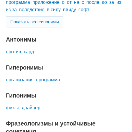
программа
приложение
о
от
на
с
после
до
за
из
из-за
вследствие
в силу
ввиду
софт
Показать все синонимы
Антонимы
против
хард
Гиперонимы
организация
программа
Гипонимы
фикса
драйвер
Фразеологизмы и устойчивые
сочетания