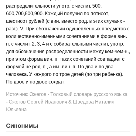
распределительности употр. с числит. 500,
600,700,800,900. Каждый получил по пятисот,
шестисот рублей (с вин. вместо род. в этих случаях -
разг.). V. При обозначении одушевленных предметов с
количественно-именными сочетаниями в форме вин.
п. с числит. 2, 3, 4 и с собирательными числит, употр.
для обозначения распределенности между кем-чем-н.,
при этом форма вин. п. таких сочетаний совпадает с
формой не род. п., а им.-вин. п. По два и по два.
человека. У каждого по трое детей (по три ребенка).
По двое и по двое солдат.
Источник: Ожегов - Толковый словарь русского языка
- Ожегов Сергей Иванович & Шведова Наталия
Юльевна
Синонимы