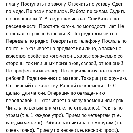
плану. Поступать по закону. Отвечать по уставу. Одет
по моде. По всем правилам. Работа по силам. Судить
по внешности. 7. Вследствие чего-н. Ошибиться по
рассеянности. Простить кого-н. по молодости, лет. Не
приехал в срок по болезни. 8. Посредством чего-н.
Передать по радио. Говорить по телефону. Послать по
почте. 9. Указывает на предмет или лицо, а также на
качество, свойство кого-чего-н., характеризуемые со
стороны тех или иных признаков, связей, отношений.
По профессии инженер. По социальному положению
рабочий. Родственник по матери. Товарищ по оружию.
От- личный по качеству. Ранний по времени. 10. С
целью, для чего-н. Операция по овладе- нию
переправой. II . Указывает на меру времени или срок.
Читать по целым дням (т. е. не отрываясь). Гулять по
утрам (т. е. 1 каждое утро). Прием по четвергам (т. е.
каждый четверг). Работа рассчитана по минутам (т. е.
очень точно). Приеду по весне (т. е. весной; прост.).