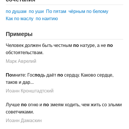
по душам
по уши
По пятам
чёрным по белому
Как по маслу
по наитию
Примеры
Человек должен быть честным
по
натуре, а не
по
обстоятельствам.
Марк Аврелий
По
мните: Гос
по
дь даёт
по
сердцу. Каково сердце,
таков и дар...
Иоанн Кронштадтский
Лучше
по
огню и
по
змеям ходить, чем жить со злыми
советчиками.
Иоанн Дамаскин