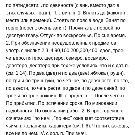
по пятидесяти... по девяноста (с вин. вместо дат. в
этих случаях - разг.). П. с вин. п. 1. Вплоть до (какого-н.
места или времени). Стоять по пояс в воде. Занят по
горло (перен.: очень занят). Прочитать с первой по
десятую главу. Отпуск по воскресенье. По cue время.
2. При обозначении неодушевленных предметов
употр. с числит. 2,3, 4,90,100,200,300,400, двое, трое,
четверо, пятеро, шестеро, семеро, восьмеро,
девятеро, десятеро при тех же условиях, что и с дат. п.
(см. 1,14). По два (две) и по два (две) яблока (груши),
по три и по три штуки, по четыре, по девяносто, по сто,
по двести, по четыреста, по двое и по двое саней, по
трое и по трое ножниц. III. с предл. п. 1. После чего-н.
По прибытии. По истечении срока. По миновании
надобности. По окончании работ. 2. В просторечных
сочетаниях "по нем", "по них" означает соответствие
чьим-н. желаниям, характеру (см. I, 6). Что ни скажешь,
все не по нем. IV. с род. п. При знач.