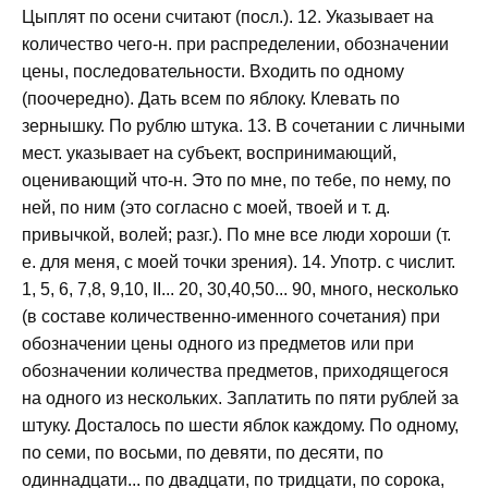
Цыплят по осени считают (посл.). 12. Указывает на
количество чего-н. при распределении, обозначении
цены, последовательности. Входить по одному
(поочередно). Дать всем по яблоку. Клевать по
зернышку. По рублю штука. 13. В сочетании с личными
мест. указывает на субъект, воспринимающий,
оценивающий что-н. Это по мне, по тебе, по нему, по
ней, по ним (это согласно с моей, твоей и т. д.
привычкой, волей; разг.). По мне все люди хороши (т.
е. для меня, с моей точки зрения). 14. Употр. с числит.
1, 5, 6, 7,8, 9,10, II... 20, 30,40,50... 90, много, несколько
(в составе количественно-именного сочетания) при
обозначении цены одного из предметов или при
обозначении количества предметов, приходящегося
на одного из нескольких. Заплатить по пяти рублей за
штуку. Досталось по шести яблок каждому. По одному,
по семи, по восьми, по девяти, по десяти, по
одиннадцати... по двадцати, по тридцати, по сорока,