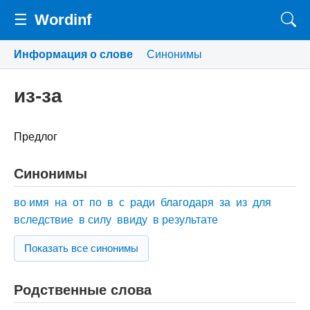
☰
Wordinf
Информация о слове
Синонимы
из-за
Предлог
Синонимы
во имя
на
от
по
в
с
ради
благодаря
за
из
для
вследствие
в силу
ввиду
в результате
Показать все синонимы
Родственные слова