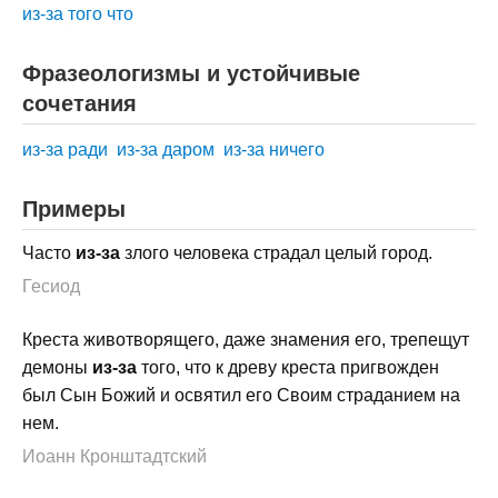
из-за того что
Фразеологизмы и устойчивые
сочетания
из-за ради
из-за даром
из-за ничего
Примеры
Часто
из-за
злого человека страдал целый город.
Гесиод
Креста животворящего, даже знамения его, трепещут
демоны
из-за
того, что к древу креста пригвожден
был Сын Божий и освятил его Своим страданием на
нем.
Иоанн Кронштадтский