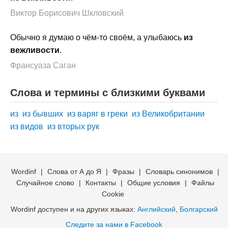
Виктор Борисович Шкловский
Обычно я думаю о чём-то своём, а улыбаюсь
из
вежливости
.
Франсуаза Саган
Слова и термины с близкими буквами
из
из бывших
из варяг в греки
из Великобритании
из видов
из вторых рук
Wordinf
|
Слова от А до Я
|
Фразы
|
Словарь синонимов
|
Случайное слово
|
Контакты
|
Общие условия
|
Файлы
Cookie
Wordinf доступен и на других языках:
Английский
,
Болгарский
Следите за нами в Facebook