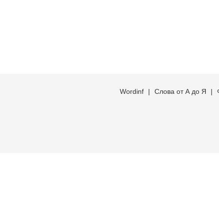
Wordinf
|
Слова от А до Я
|