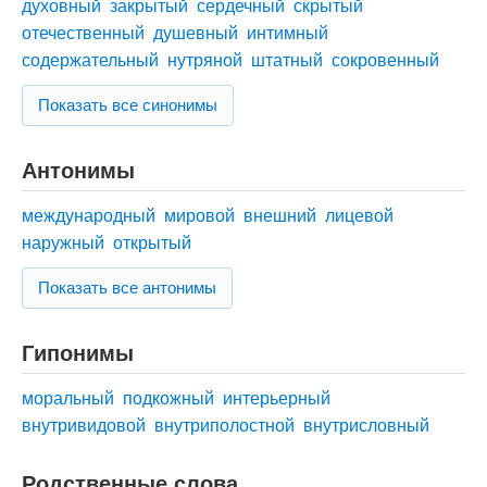
духовный
закрытый
сердечный
скрытый
отечественный
душевный
интимный
содержательный
нутряной
штатный
сокровенный
Показать все синонимы
Антонимы
международный
мировой
внешний
лицевой
наружный
открытый
Показать все антонимы
Гипонимы
моральный
подкожный
интерьерный
внутривидовой
внутриполостной
внутрисловный
Родственные слова