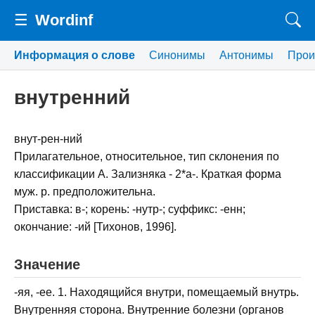
☰
Wordinf
Информация о слове
Синонимы
Антонимы
Прои
внутренний
внут-рен-ний
Прилагательное, относительное, тип склонения по
классификации А. Зализняка - 2*a-. Краткая форма
муж. р. предположительна.
Приставка: в-; корень: -нутр-; суффикс: -енн;
окончание: -ий [Тихонов, 1996].
Значение
-яя, -ее. 1. Находящийся внутри, помещаемый внутрь.
Внутренняя сторона. Внутренние болезни (органов